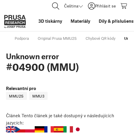
Čeština
Přihlásit se
3D tiskárny
Materiály
Díly
&
příslušens
Podpora
Original Prusa MMU2S
Chybové QR kódy
Unkn
Unknown error
#04900 (MMU)
Relevantní pro
MMU2S
MMU3
Článek
Tento článek je také dostupný v následujících
jazycích: