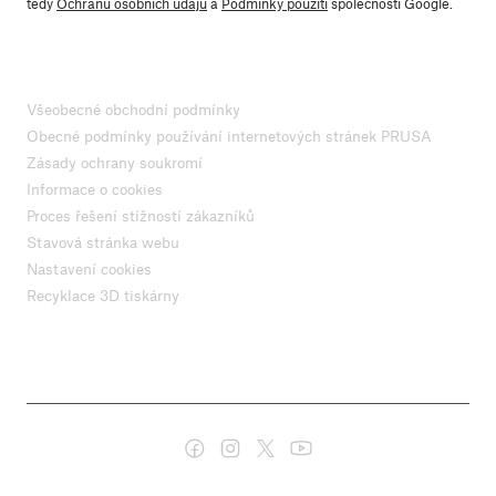
tedy
Ochranu osobních údajů
a
Podmínky použití
společnosti Google.
Všeobecné obchodní podmínky
Obecné podmínky používání internetových stránek PRUSA
Zásady ochrany soukromí
Informace o cookies
Proces řešení stížností zákazníků
Stavová stránka webu
Nastavení cookies
Recyklace 3D tiskárny