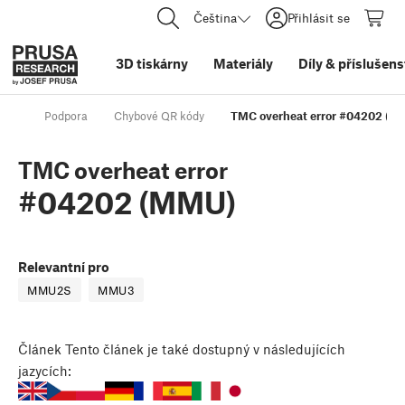
Čeština
Přihlásit se
3D tiskárny
Materiály
Díly
&
příslušens
Podpora
Chybové QR kódy
TMC overheat error #04202 (M
TMC overheat error
#04202 (MMU)
Relevantní pro
MMU2S
MMU3
Článek
Tento článek je také dostupný v následujících
jazycích: