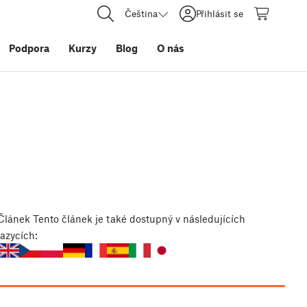
Čeština
Přihlásit se
Podpora
Kurzy
Blog
O nás
Článek
Tento článek je také dostupný v následujících
jazycích: