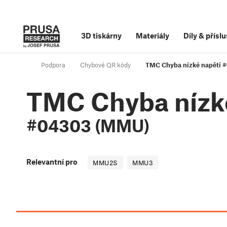
3D tiskárny
Materiály
Díly
&
příslu
Podpora
Chybové QR kódy
TMC Chyba nízké napětí 
TMC Chyba nízk
#04303 (MMU)
Relevantní pro
MMU2S
MMU3