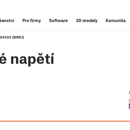
šenství
Pro firmy
Software
3D modely
Komunita
#04303 (MMU)
é napětí