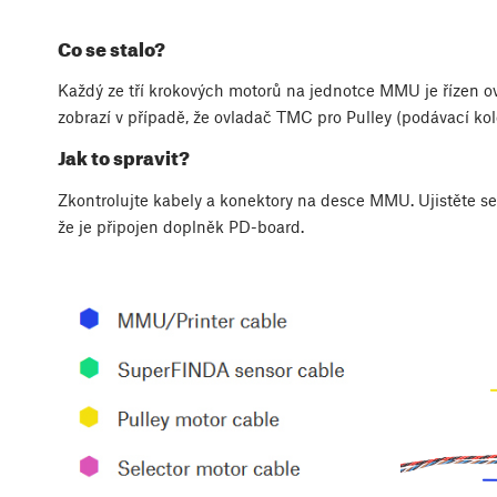
Co se stalo?
Každý ze tří krokových motorů na jednotce MMU je řízen o
zobrazí v případě, že ovladač TMC pro Pulley (podávací k
Jak to spravit?
Zkontrolujte kabely a konektory na desce MMU. Ujistěte s
že je připojen doplněk PD-board.