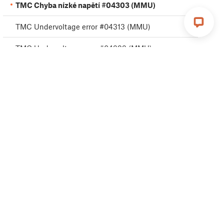
TMC Chyba nízké napětí #04303 (MMU)
TMC Undervoltage error #04313 (MMU)
TMC Undervoltage error #04323 (MMU)
Chyba MMU MCU #04306 (MMU)
TMC driver error #04311 (MMU)
TMC driver error #04321 (MMU)
MMU selftest selhal #04315 (MMU)
MMU selftest selhal #04325 (MMU)
Výměna filamentu #04508 (MMU)
MMU MCU nedostatečné napájení #04307 (MMU)
Zkrat TMC driveru #04304 (MMU)