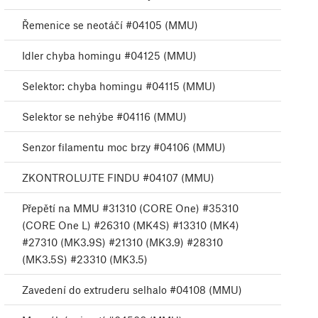
Řemenice se neotáčí #04105 (MMU)
Idler chyba homingu #04125 (MMU)
Selektor: chyba homingu #04115 (MMU)
Selektor se nehýbe #04116 (MMU)
Senzor filamentu moc brzy #04106 (MMU)
ZKONTROLUJTE FINDU #04107 (MMU)
Přepětí na MMU #31310 (CORE One) #35310
(CORE One L) #26310 (MK4S) #13310 (MK4)
#27310 (MK3.9S) #21310 (MK3.9) #28310
(MK3.5S) #23310 (MK3.5)
Zavedení do extruderu selhalo #04108 (MMU)