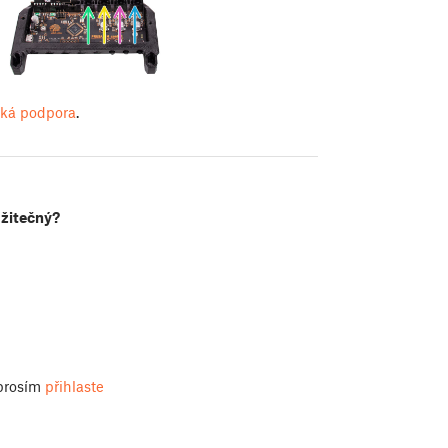
ká podpora
.
užitečný?
 prosím
přihlaste