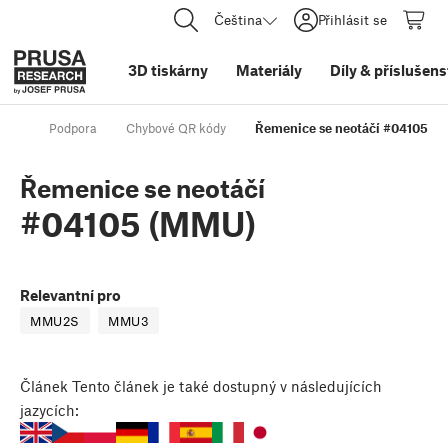
Čeština
Přihlásit se
3D tiskárny
Materiály
Díly
&
příslušens
Podpora
Chybové QR kódy
Řemenice se neotáčí #04105 (
Řemenice se neotáčí
#04105 (MMU)
Relevantní pro
MMU2S
MMU3
Článek
Tento článek je také dostupný v následujících
jazycích: