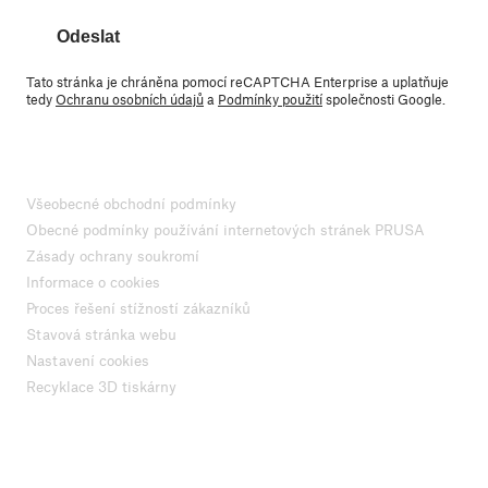
Odeslat
Tato stránka je chráněna pomocí reCAPTCHA Enterprise a uplatňuje
tedy
Ochranu osobních údajů
a
Podmínky použití
společnosti Google.
Všeobecné obchodní podmínky
Obecné podmínky používání internetových stránek PRUSA
Zásady ochrany soukromí
Informace o cookies
Proces řešení stížností zákazníků
Stavová stránka webu
Nastavení cookies
Recyklace 3D tiskárny