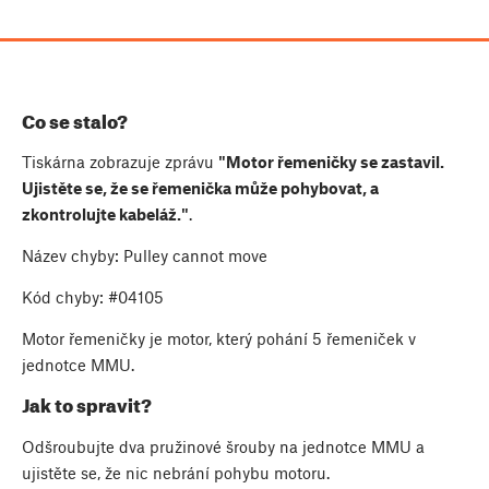
Co se stalo?
Tiskárna zobrazuje zprávu
"Motor řemeničky se zastavil.
Ujistěte se, že se řemenička může pohybovat, a
zkontrolujte kabeláž."
.
Název chyby: Pulley cannot move
Kód chyby: #04105
Motor řemeničky je motor, který pohání 5 řemeniček v
jednotce MMU.
Jak to spravit?
Odšroubujte dva pružinové šrouby na jednotce MMU a
ujistěte se, že nic nebrání pohybu motoru.