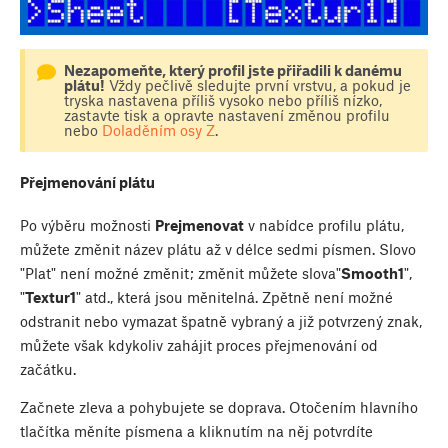
Nezapomeňte, který profil jste přiřadili k danému
plátu!
Vždy pečlivě sledujte první vrstvu, a pokud je
tryska nastavena příliš vysoko nebo příliš nízko,
zastavte tisk a opravte nastavení změnou profilu
nebo
Doladěním osy Z
.
Přejmenování plátu
Po výběru možnosti
Prejmenovat
v nabídce profilu plátu,
můžete změnit název plátu až v délce sedmi písmen. Slovo
"Plat" není možné změnit; změnit můžete slova"
Smooth1
",
"
Textur1
" atd., která jsou měnitelná. Zpětně není možné
odstranit nebo vymazat špatně vybraný a již potvrzený znak,
můžete však kdykoliv zahájit proces přejmenování od
začátku.
Začnete zleva a pohybujete se doprava. Otočením hlavního
tlačítka měníte písmena a kliknutím na něj potvrdíte