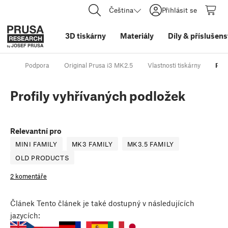
Čeština
Přihlásit se
3D tiskárny
Materiály
Díly
&
příslušens
Podpora
Original Prusa i3 MK2.5
Vlastnosti tiskárny
Prof
Profily vyhřívaných podložek
Relevantní pro
MINI FAMILY
MK3 FAMILY
MK3.5 FAMILY
OLD PRODUCTS
2 komentáře
Článek
Tento článek je také dostupný v následujících
jazycích: