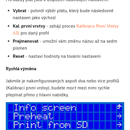
Vybrat
- potvrdí výběr plátu, který bude následovně
nastaven jako výchozí
Kal. prvni vrstvy
- zahájí proces
Kalibrace První Vrstvy
(i3)
pro daný profil
Prejmenovat
- umožní vám změnu názvu až na sedm
písmen
Reset
- nastaví hodnoty na tovární nastavení
Rychlá výměna
Jakmile je nakonfigurovaných aspoň dva nebo více profilů
(Kalibrací první vrstvy), budete moct mezi nimi rychle
přepínat přímo z hlavní nabídky.