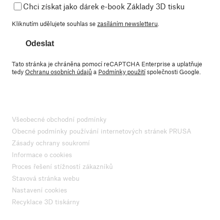
Chci získat jako dárek e-book Základy 3D tisku
Kliknutím udělujete souhlas se
zasíláním newsletteru
.
Odeslat
Tato stránka je chráněna pomocí reCAPTCHA Enterprise a uplatňuje
tedy
Ochranu osobních údajů
a
Podmínky použití
společnosti Google.
Všeobecné obchodní podmínky
Obecné podmínky používání internetových stránek PRUSA
Zásady ochrany soukromí
Informace o cookies
Proces řešení stížností zákazníků
Stavová stránka webu
Nastavení cookies
Recyklace 3D tiskárny