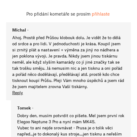
Pro přidání kometáře se prosím
přihlaste
Michal
•
Ahoj. Prostě před Průšou klobouk dolu. Je vidět že to dělá
od srdce a pro lidi. V jednoduchosti je krása. Koupil jsem
si zrnitý plát a nastavení + výměna za jiný no nádhera a
jen poklona vývoji. Je pravda. Nikdy jsem jinou tiskárnu
neměl, ale když slyším kamarády co jí jiné značky tak se
tak trošku směju. Já nemusim nic a jen tisknu a oni pořád
a pořád něco dodělávají, předělávají atd. prostě kdo chce
tisknout koupí Průšu. Přeji Vám mnoho úspěchů a jsem rád
že jsem majitelem zrovna Vaší tiskárny.
Reply
Tomek
•
Dobry den, musím potvrdit co píšete. Mel jsem první rok
Elegoo Neptune 3 Pro a nyní mám MK4S.
Vubec to ani nejde srovnávat - Prusa je o tolik věci
napřed...je to dokonalý kus stroje....jen tisknu a neřeším