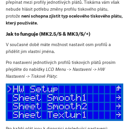
přepínat mezi profily jednotlivých plátů. Tiskárna vám však
nebude hlásit potřebu změny profilu tiskového plátu,
protože
není schopna zjistit typ ocelového tiskového plátu,
který používáte.
Jak to funguje (MK2.5/S & MK3/S/+)
V současné době máte možnost nastavit osm profilů a
přidělit jim vlastní jména.
Pro nastavení jednotlivých profilů tiskových plátů prosím
přejděte do nabídky
LCD Menu
->
Nastavení -> HW
Nastavení -> Tiskové Pláty
:
Pro každý plát jsou k dispozici následující nastavení: