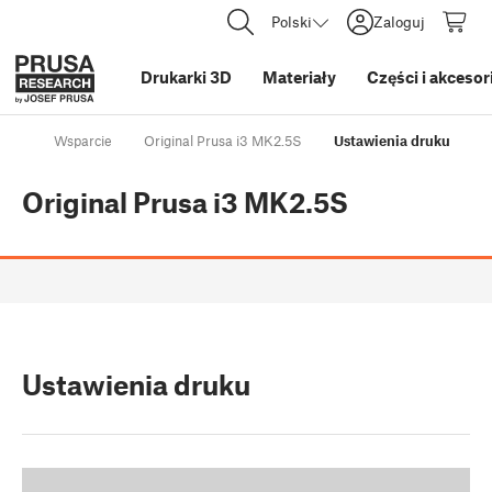
Polski
Zaloguj
Drukarki 3D
Materiały
Części i akcesor
Wsparcie
Original Prusa i3 MK2.5S
Ustawienia druku
Original Prusa i3 MK2.5S
Ustawienia druku