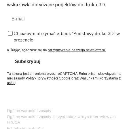
wskazówki dotyczące projektów do druku 3D.
Chciałbym otrzymać e-book "Podstawy druku 3D" w
prezencie
Klikając, zgadzasz się na
otrzymywanie naszego newslettera.
Subskrybuj
Ta strona jest chroniona przez reCAPTCHA Enterprise i obowiązują na
niej zasady
Polityki prywatności
Google oraz
Warunkami korzystania z
usług
.
Ogólne warunki i zasady
Ogólne warunki i zasady korzystania z witryn internetowych
PRUSA
Polityka Prywatności