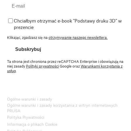
Chciałbym otrzymać e-book "Podstawy druku 3D" w
prezencie
Klikając, zgadzasz się na
otrzymywanie naszego newslettera.
Subskrybuj
Ta strona jest chroniona przez reCAPTCHA Enterprise i obowiązują na
niej zasady
Polityki prywatności
Google oraz
Warunkami korzystania z
usług
.
Ogólne warunki i zasady
Ogólne warunki i zasady korzystania z witryn internetowych
PRUSA
Polityka Prywatności
Informacja o plikach Cookie