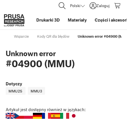
Polski
Zaloguj
Drukarki 3D
Materiały
Części i akcesor
Wsparcie
Kody QR dla błędów
Unknown error #04900 (MM
Unknown error
#04900 (MMU)
Dotyczy
MMU2S
MMU3
Artykuł
jest dostępny również w językach: