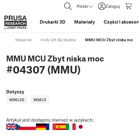
Polski
Zaloguj
Drukarki 3D
Materiały
Części i akcesor
Wsparcie
Kody QR dla błędów
MMU MCU Zbyt niska moc 
MMU MCU Zbyt niska moc
#04307 (MMU)
Dotyczy
MMU2S
MMU3
Artykuł
jest dostępny również w językach: