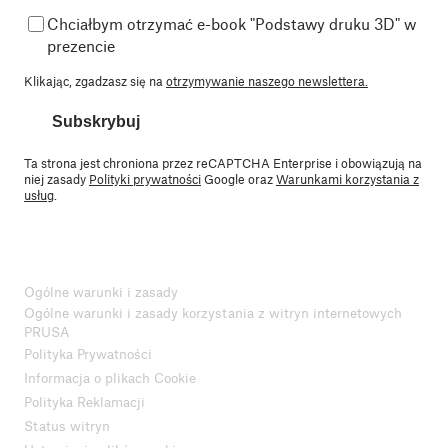
Chciałbym otrzymać e-book "Podstawy druku 3D" w
prezencie
Klikając, zgadzasz się na
otrzymywanie naszego newslettera.
Subskrybuj
Ta strona jest chroniona przez reCAPTCHA Enterprise i obowiązują na
niej zasady
Polityki prywatności
Google oraz
Warunkami korzystania z
usług
.
Ogólne warunki i zasady
Ogólne warunki i zasady korzystania z witryn internetowych
PRUSA
Polityka Prywatności
Informacja o plikach Cookie
Polityka Reklamacji
Status witryn