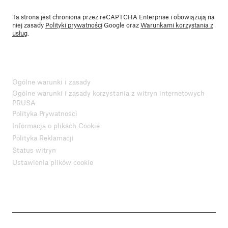
Ta strona jest chroniona przez reCAPTCHA Enterprise i obowiązują na
niej zasady
Polityki prywatności
Google oraz
Warunkami korzystania z
usług
.
Ogólne warunki i zasady
Ogólne warunki i zasady korzystania z witryn internetowych
PRUSA
Polityka Prywatności
Informacja o plikach Cookie
Polityka Reklamacji
Status witryn
Ustawienia plików cookie