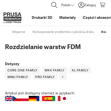
Polski
Zaloguj
Drukarki 3D
Materiały
Części i akcesor
Wsparcie
Rozwiązywanie problemów z jakością druku
Rozdz
Rozdzielanie warstw FDM
Dotyczy
CORE ONE FAMILY
MK4 FAMILY
XL FAMILY
MMU FAMILY
PRO FAMILY
+
Artykuł
jest dostępny również w językach: