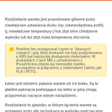
Rozdzielanie warstw jest powodowane głównie przez
niewłaściwe ustawienia druku (np. niestandardowy profil),
tj. niewłaściwe temperatury i/lub zbyt silne chłodzenie
wydruku lub też zbyt niska temperatura otoczenia.
Problem ten występował często w "dawnych
czasach", gdy stoły drukarek nie były podgrzewane,
a ABS był najszerzej dostępnym materiałem. W
drukarkach z serii MK z ustawieniami z
PrusaSlicera zdarza się niezwykle rzadko,
szczególnie w połączeniu z materiałami takimi, jak
PLA i PETG .
Łatwo jest odróżnić pękanie warstw od ich braku. Są to
gładkie pęknięcia podwijające się lekko w górę (mogą
przypominać nacięcie ostrym narzędziem).
Rozdzielanie to zjawisko, w którym łączenia warstw są
rozrywane przez siły zachodzące w wydruku podczas jego