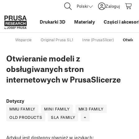
Polski
Zaloguj
Drukarki 3D
Materiały
Części i akcesor
Wsparcie
Original Prusa SL1
Inne (PrusaSlicer)
Otwieran
Otwieranie modeli z
obsługiwanych stron
internetowych w PrusaSlicerze
Dotyczy
MMU FAMILY
MINI FAMILY
MK3 FAMILY
OLD PRODUCTS
SLA FAMILY
+
Artykuł
jest dostępny również w językach: