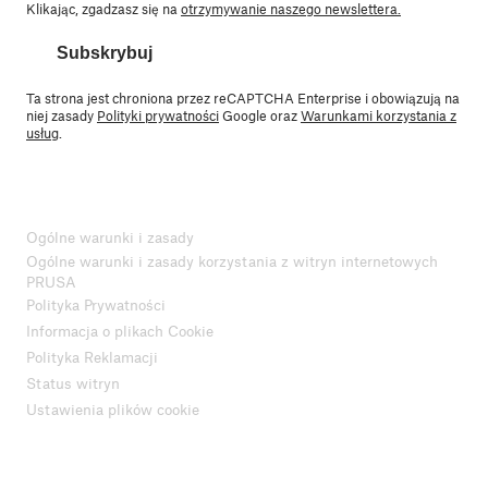
Klikając, zgadzasz się na
otrzymywanie naszego newslettera.
Subskrybuj
Ta strona jest chroniona przez reCAPTCHA Enterprise i obowiązują na
niej zasady
Polityki prywatności
Google oraz
Warunkami korzystania z
usług
.
Ogólne warunki i zasady
Ogólne warunki i zasady korzystania z witryn internetowych
PRUSA
Polityka Prywatności
Informacja o plikach Cookie
Polityka Reklamacji
Status witryn
Ustawienia plików cookie