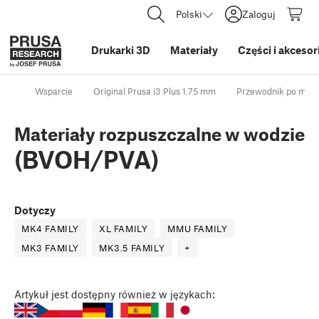
Polski
Zaloguj
Drukarki 3D
Materiały
Części i akcesor
Wsparcie
Original Prusa i3 Plus 1.75 mm
Przewodnik po mate
Materiały rozpuszczalne w wodzie
(BVOH/PVA)
Dotyczy
MK4 FAMILY
XL FAMILY
MMU FAMILY
MK3 FAMILY
MK3.5 FAMILY
+
Artykuł
jest dostępny również w językach: