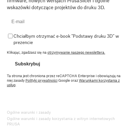
firmware, nowych wersjach PrusaSlicer i ogólne
wskazówki dotyczące projektów do druku 3D.
Chciałbym otrzymać e-book "Podstawy druku 3D" w
prezencie
Klikając, zgadzasz się na
otrzymywanie naszego newslettera.
Subskrybuj
Ta strona jest chroniona przez reCAPTCHA Enterprise i obowiązują na
niej zasady
Polityki prywatności
Google oraz
Warunkami korzystania z
usług
.
Ogólne warunki i zasady
Ogólne warunki i zasady korzystania z witryn internetowych
PRUSA