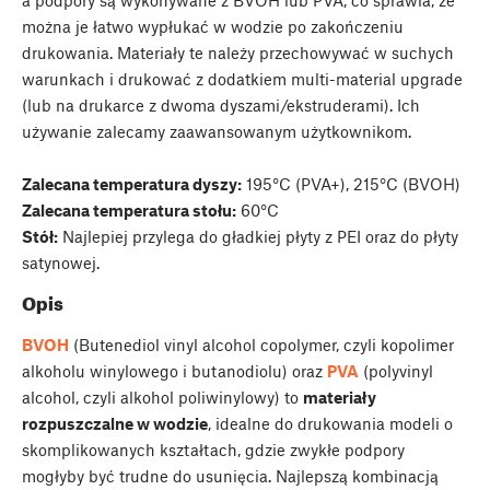
można je łatwo wypłukać w wodzie po zakończeniu
drukowania. Materiały te należy przechowywać w suchych
warunkach i drukować z dodatkiem multi-material upgrade
(lub na drukarce z dwoma dyszami/ekstruderami). Ich
używanie zalecamy zaawansowanym użytkownikom.
Zalecana temperatura dyszy:
195°C (PVA+), 215°C (BVOH)
Zalecana temperatura stołu:
60°C
Stół:
Najlepiej przylega do gładkiej płyty z PEI oraz do płyty
satynowej.
Opis
BVOH
(Butenediol vinyl alcohol copolymer, czyli kopolimer
alkoholu winylowego i butanodiolu) oraz
PVA
(polyvinyl
alcohol, czyli alkohol poliwinylowy) to
materiały
rozpuszczalne w wodzie
, idealne do drukowania modeli o
skomplikowanych kształtach, gdzie zwykłe podpory
mogłyby być trudne do usunięcia. Najlepszą kombinacją