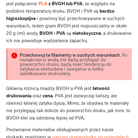
jest połączenie
PLA
z BVOH lub PVA
, ze względu na
podobne temperatury druku. BVOH i PVA są
bardzo
higroskopijne
i powinny być przechowywane w suchych
warunkach. Jeden gram BVOH jest rozpuszczalny w około
20 g (ml) wody.
BVOH
i
PVA
są
nietoksyczne
, a drukowanie
ich nie powoduje wydzielania zapachu.
Przechowuj te filamenty w suchych warunkach.
Po
nasiąknięciu wodą nie będą przylegać do
powierzchni druku, będą mieć tendencję do
zatykania ekstrudera i zawijania w kółka
radełkowane ekstrudera.
Główną różnicą między BVOH a PVA jest
łatwość
drukowania
oraz
cena
. PVA jest zazwyczaj tańszy, ale
również łatwiej zatyka dyszę. Mimo, że obydwa te materiały
nie przylegają tak dobrze do powierzchni druku, jak inne, to
BVOH klei się odrobinę lepiej od PVA.
Porównanie materiałów obsługiwanych przez nasze
drukarki znajdziesz w
naszym przewodniku po materiałach
.