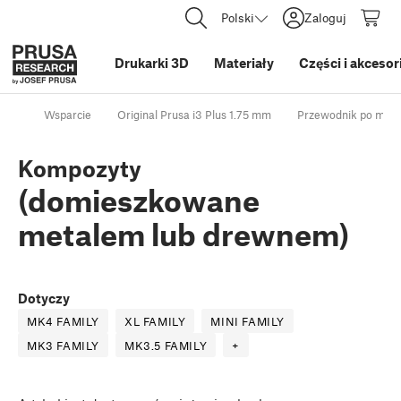
Polski
Zaloguj
Drukarki 3D
Materiały
Części i akcesor
Wsparcie
Original Prusa i3 Plus 1.75 mm
Przewodnik po mate
Kompozyty
(domieszkowane
metalem lub drewnem)
Dotyczy
MK4 FAMILY
XL FAMILY
MINI FAMILY
MK3 FAMILY
MK3.5 FAMILY
+