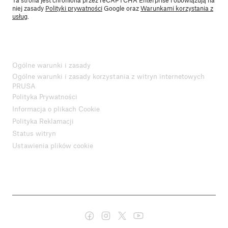
niej zasady
Polityki prywatności
Google oraz
Warunkami korzystania z
usług
.
Ogólne warunki i zasady
Ogólne warunki i zasady korzystania z witryn internetowych
PRUSA
Polityka Prywatności
Informacja o plikach Cookie
Polityka Reklamacji
Status witryn
Ustawienia plików cookie