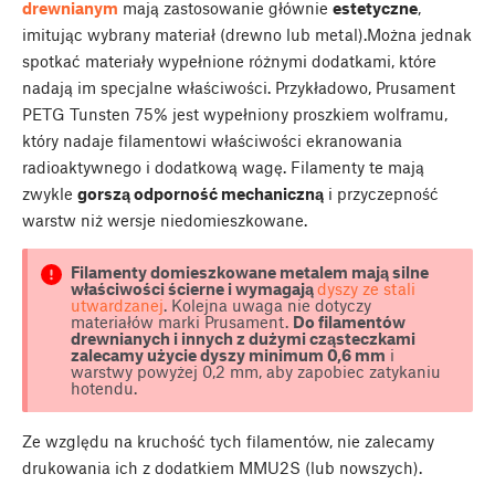
drewnianym
mają zastosowanie głównie
estetyczne
,
imitując wybrany materiał (drewno lub metal).Można jednak
spotkać materiały wypełnione różnymi dodatkami, które
nadają im specjalne właściwości. Przykładowo, Prusament
PETG Tunsten 75% jest wypełniony proszkiem wolframu,
który nadaje filamentowi właściwości ekranowania
radioaktywnego i dodatkową wagę. Filamenty te mają
zwykle
gorszą odporność mechaniczną
i przyczepność
warstw niż wersje niedomieszkowane.
Filamenty domieszkowane metalem mają silne
właściwości ścierne i wymagają
dyszy ze stali
utwardzanej
. Kolejna uwaga nie dotyczy
materiałów marki Prusament.
Do filamentów
drewnianych i innych z dużymi cząsteczkami
zalecamy użycie dyszy minimum 0,6 mm
i
warstwy powyżej 0,2 mm, aby zapobiec zatykaniu
hotendu.
Ze względu na kruchość tych filamentów, nie zalecamy
drukowania ich z dodatkiem MMU2S (lub nowszych).