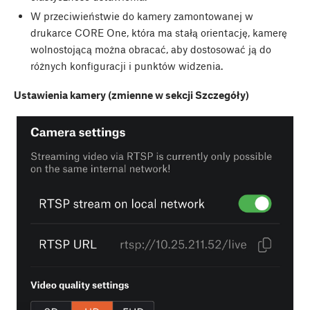
W przeciwieństwie do kamery zamontowanej w
drukarce CORE One, która ma stałą orientację, kamerę
wolnostojącą można obracać, aby dostosować ją do
różnych konfiguracji i punktów widzenia.
Ustawienia kamery (zmienne w sekcji Szczegóły)