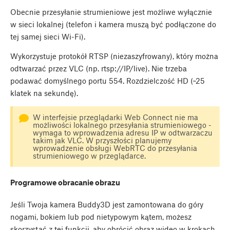
Obecnie przesyłanie strumieniowe jest możliwe wyłącznie
w sieci lokalnej (telefon i kamera muszą być podłączone do
tej samej sieci Wi-Fi).
Wykorzystuje protokół RTSP (niezaszyfrowany), który można
odtwarzać przez VLC (np. rtsp://IP/live). Nie trzeba
podawać domyślnego portu 554. Rozdzielczość HD (~25
klatek na sekundę).
W interfejsie przeglądarki Web Connect nie ma
możliwości lokalnego przesyłania strumieniowego -
wymaga to wprowadzenia adresu IP w odtwarzaczu
takim jak VLC. W przyszłości planujemy
wprowadzenie obsługi WebRTC do przesyłania
strumieniowego w przeglądarce.
Programowe obracanie obrazu
Jeśli Twoja kamera Buddy3D jest zamontowana do góry
nogami, bokiem lub pod nietypowym kątem, możesz
skorzystać z tej funkcji, aby obrócić obraz wideo w krokach