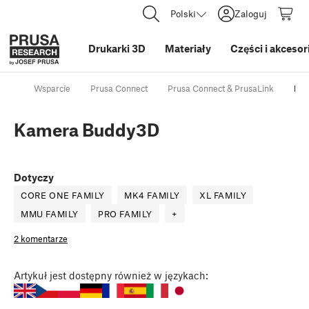
Polski
Zaloguj
Drukarki 3D
Materiały
Części i akcesor
Wsparcie
Prusa Connect
Prusa Connect & PrusaLink
Ka
Kamera Buddy3D
Dotyczy
CORE ONE FAMILY
MK4 FAMILY
XL FAMILY
MMU FAMILY
PRO FAMILY
+
2 komentarze
Artykuł
jest dostępny również w językach: