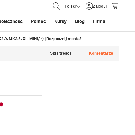
Polski
Zaloguj
połeczność
Pomoc
Kursy
Blog
Firma
3.9, MK3.5, XL, MINI/+) | Rozpocznij montaż
Spis treści
Komentarze