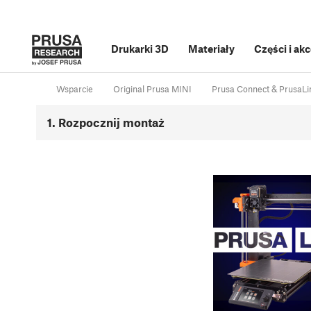
Drukarki 3D
Materiały
Części i ak
Wsparcie
Original Prusa MINI
Prusa Connect & PrusaLi
1. Rozpocznij montaż