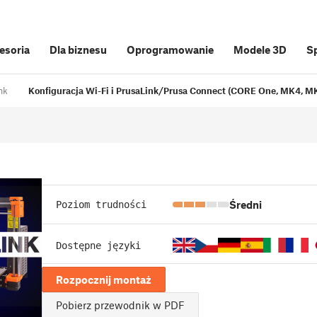
cesoria
Dla biznesu
Oprogramowanie
Modele 3D
S
nk
Konfiguracja Wi-Fi i PrusaLink/Prusa Connect (CORE One, MK4, MK
Średni
Poziom trudności
Dostępne języki
Rozpocznij montaż
Pobierz przewodnik w PDF