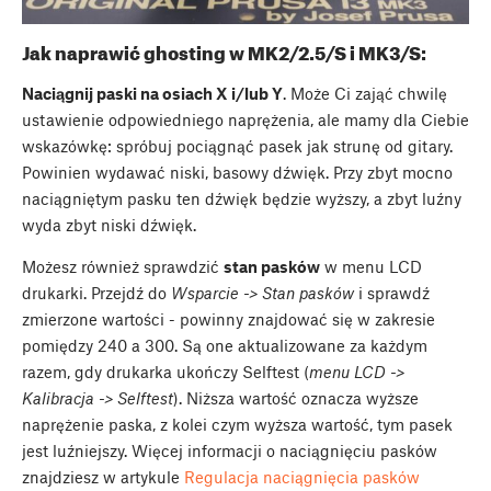
Jak naprawić ghosting w MK2/2.5/S i MK3/S:
Naciągnij paski na osiach X i/lub Y
. Może Ci zająć chwilę
ustawienie odpowiedniego naprężenia, ale mamy dla Ciebie
wskazówkę: spróbuj pociągnąć pasek jak strunę od gitary.
Powinien wydawać niski, basowy dźwięk. Przy zbyt mocno
naciągniętym pasku ten dźwięk będzie wyższy, a zbyt luźny
wyda zbyt niski dźwięk.
Możesz również sprawdzić
stan pasków
w menu LCD
drukarki. Przejdź do
Wsparcie -> Stan pasków
i sprawdź
zmierzone wartości - powinny znajdować się w zakresie
pomiędzy 240 a 300. Są one aktualizowane za każdym
razem, gdy drukarka ukończy Selftest (
menu LCD ->
Kalibracja -> Selftest
). Niższa wartość oznacza wyższe
naprężenie paska, z kolei czym wyższa wartość, tym pasek
jest luźniejszy. Więcej informacji o naciągnięciu pasków
znajdziesz w artykule
Regulacja naciągnięcia pasków