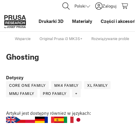
Polski
Zaloguj
Drukarki 3D
Materiały
Części i akcesor
Wsparcie
Original Prusa i3 MK3S+
Rozwiązywanie problemów
Ghosting
Dotyczy
CORE ONE FAMILY
MK4 FAMILY
XL FAMILY
MMU FAMILY
PRO FAMILY
+
Artykuł
jest dostępny również w językach: