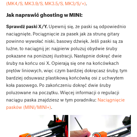
(MK4/S, MK3.9/S, MK3.5/S, MK3/S/+)
.
Jak naprawić ghosting w MINI:
Sprawdź paski X/Y.
Upewnij się, że paski są odpowiednio
naciągnięte. Pociągnięcie za pasek jak za strunę gitary
powinno wywołać niski, basowy dźwięk. Jeśli paski są za
luźne, to naciągnij je: najpierw poluzuj obydwie śruby
pokazane na poniższej ilustracji. Następnie dokręć dwie
śruby na końcu osi X. Opierają się one na końcówkach
prętów liniowych, więc czym bardziej dokręcasz śruby, tym
bardziej odsuwasz plastikową końcówkę osi z uchwytem
koła pasowego. Po zakończeniu dokręć dwie śruby
poluzowane na początku. Więcej informacji o regulacji
naciągu paska znajdziesz w tym poradniku:
Naciągnięcie
pasków (MINI/MINI+)
.