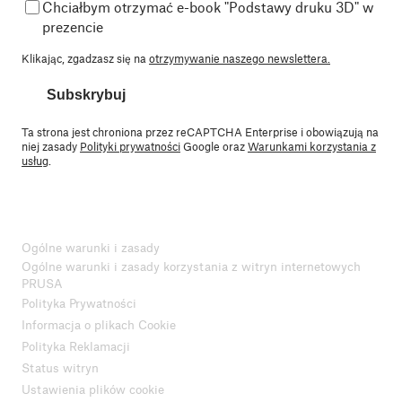
Chciałbym otrzymać e-book "Podstawy druku 3D" w
prezencie
Klikając, zgadzasz się na
otrzymywanie naszego newslettera.
Subskrybuj
Ta strona jest chroniona przez reCAPTCHA Enterprise i obowiązują na
niej zasady
Polityki prywatności
Google oraz
Warunkami korzystania z
usług
.
Ogólne warunki i zasady
Ogólne warunki i zasady korzystania z witryn internetowych
PRUSA
Polityka Prywatności
Informacja o plikach Cookie
Polityka Reklamacji
Status witryn
Ustawienia plików cookie