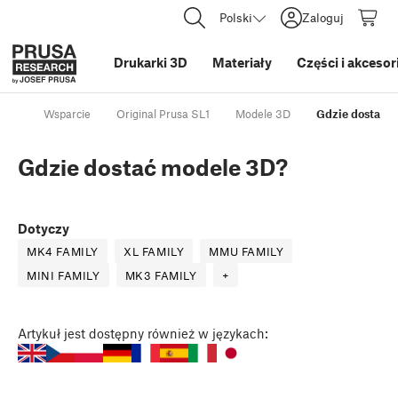
Polski
Zaloguj
Drukarki 3D
Materiały
Części i akcesor
Wsparcie
Original Prusa SL1
Modele 3D
Gdzie dostać 
Gdzie dostać modele 3D?
Dotyczy
MK4 FAMILY
XL FAMILY
MMU FAMILY
MINI FAMILY
MK3 FAMILY
+
Artykuł
jest dostępny również w językach: