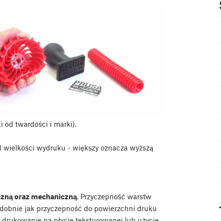
 od twardości i marki).
d wielkości wydruku - większy oznacza wyższą
zną oraz mechaniczną
. Przyczepność warstw
dobnie jak przyczepność do powierzchni druku
 drukowanie na płycie teksturowanej lub użycie