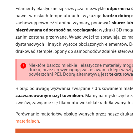
Filamenty elastyczne są zazwyczaj niezwykle
odporne na ś
nawet w niskich temperaturach i wykazują
bardzo dobrą 
zachowują również stabilne wymiary, ponieważ
skurcz lu
niezrównaną odporność na rozciąganie:
wydruki 3D mogą
zanim zostaną przerwane. Właściwości te sprawiają, że mat
dystansowych i innych wysoce obciążonych elementów. D
drukować stemple, opony do samochodów zdalnie sterowan
Niektóre bardzo miękkie i elastyczne materiały mog
druku, przez co wymagają zastosowania kleju w szty
powierzchni PEI. Dobrą alternatywą jest
teksturowan
Biorąc po uwagę wyzwania związane z drukowaniem materi
zaawansowanym użytkownikom
. Mamy na myśli częste 
zwisów, zawijanie się filamentu wokół kół radełkowanych e
Porównanie materiałów obsługiwanych przez nasze drukar
materiałach
.