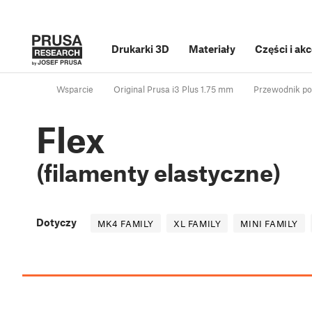
Drukarki 3D
Materiały
Części i ak
Wsparcie
Original Prusa i3 Plus 1.75 mm
Przewodnik po
Flex
(filamenty elastyczne)
Dotyczy
MK4 FAMILY
XL FAMILY
MINI FAMILY