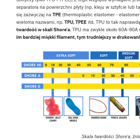
separatora na powierzchni płyty (np. kleju w sztyfcie lub 
się zazwyczaj na
TPE
(thermoplastic elastomer - elastomer
wieloma nazwami, np.
TPU, TPEE
itd. TPU to tak naprawd
twardość w skali Shore'a
. TPU ma zwykle około 60A-90A w 
im bardziej miękki filament, tym trudniejszy w drukowani
Skala twardości Shore'a, źr