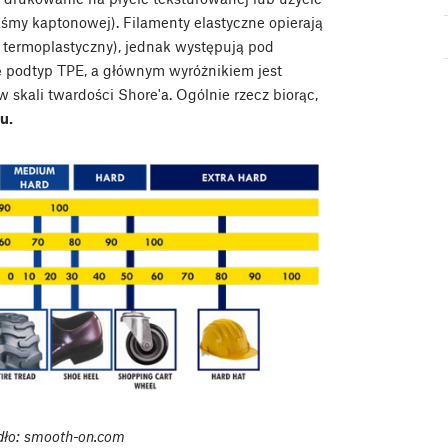
taśmy kaptonowej). Filamenty elastyczne opierają
 termoplastyczny), jednak występują pod
ę podtyp TPE, a głównym wyróżnikiem jest
skali twardości Shore'a. Ogólnie rzecz biorąc,
u.
ódło: smooth-on.com