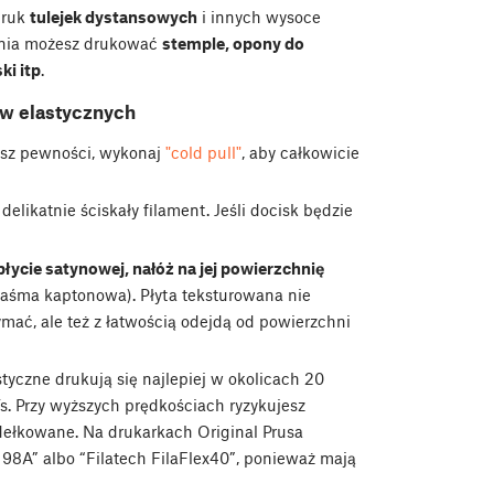
druk
tulejek dystansowych
i innych wysoce
enia możesz drukować
stemple, opony do
i itp
.
w elastycznych
asz pewności, wykonaj
"cold pull"
, aby całkowicie
delikatnie ściskały filament. Jeśli docisk będzie
a płycie satynowej, nałóż na jej powierzchnię
 taśma kaptonowa). Płyta teksturowana nie
mać, ale też z łatwością odejdą od powierzchni
styczne drukują się najlepiej w okolicach 20
 Przy wyższych prędkościach ryzykujesz
dełkowane. Na drukarkach Original Prusa
l 98A” albo “Filatech FilaFlex40”, ponieważ mają