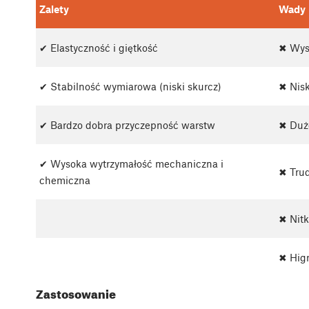
Zalety
Wady
✔ Elastyczność i giętkość
✖ Wys
✔ Stabilność wymiarowa (niski skurcz)
✖ Nis
✔ Bardzo dobra przyczepność warstw
✖ Duż
✔ Wysoka wytrzymałość mechaniczna i
✖ Tru
chemiczna
✖ Nit
✖ Higr
Zastosowanie