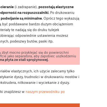
cieranie
(i zadrapanie),
pozostają elastyczne
odporność na rozpuszczalniki
. Po drukowaniu
b podwijanie są minimalne
. Oprócz tego wykazują
 być poddawane bardzo dużym obciążeniom
eriały te nadają się do druku tulejek
obierając odpowiednie ustawienia możesz
ych, podeszwy butów, paski itp.
ą zbyt mocno przyklejać się do powierzchni
fcie jako separatora, aby zapobiec uszkodzeniu
a płyta ze stali sprężynowej
.
ałów elastycznych, ich użycie zalecamy tylko
zatykanie dyszy, trudności w drukowaniu mostów i
kstrudera, nitkowanie i wyciekanie z dyszy.
ki znajdziesz w
naszym przewodniku po