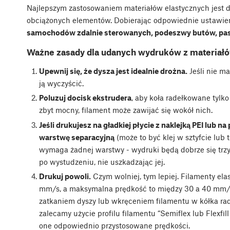
Najlepszym zastosowaniem materiałów elastycznych jest 
obciążonych elementów. Dobierając odpowiednie ustawi
samochodów zdalnie sterowanych, podeszwy butów, pask
Ważne zasady dla udanych wydruków z materiałó
Upewnij się, że dysza jest idealnie drożna.
Jeśli nie m
ją wyczyścić.
Poluzuj docisk ekstrudera
, aby koła radełkowane tylko 
zbyt mocny, filament może zawijać się wokół nich.
Jeśli drukujesz na gładkiej płycie z naklejką PEI lub n
warstwę separacyjną
(może to być klej w sztyfcie lub
wymaga żadnej warstwy - wydruki będą dobrze się trzy
po wystudzeniu, nie uszkadzając jej.
Drukuj powoli.
Czym wolniej, tym lepiej. Filamenty ela
mm/s, a maksymalna prędkość to między 30 a 40 mm/s.
zatkaniem dyszy lub wkręceniem filamentu w kółka ra
zalecamy użycie profilu filamentu “Semiflex lub Flexfil
one odpowiednio przystosowane prędkości.