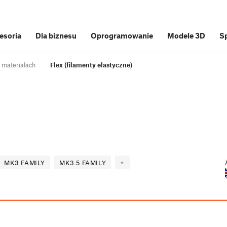
cesoria
Dla biznesu
Oprogramowanie
Modele 3D
S
 materiałach
Flex (filamenty elastyczne)
MK3 FAMILY
MK3.5 FAMILY
+