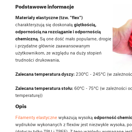
Podstawowe informacje
Materiały elastyczne (tzw. "flex")
charakteryzują się doskonałą
giętkością,
odpornością na rozciąganie i odpornością
chemiczną
. Są one dość mało popularne, drogie
i przydatne głównie zaawansowanym
użytkownikom, ze względu na duży stopień
trudności drukowania.
Zalecana temperatura dyszy:
230°C - 245°C (w zależności
Zalecana temperatura stołu:
60°C - 75°C (w zależności o
temperaturę))
Opis
Filamenty elastyczne
wykazują wysoką
odporność chemic
wydruków wykonanych z flexów jest niezwykle wysoka, po
(dotyczy tylko TPU i TPEE). Z tego względu wymagane jest