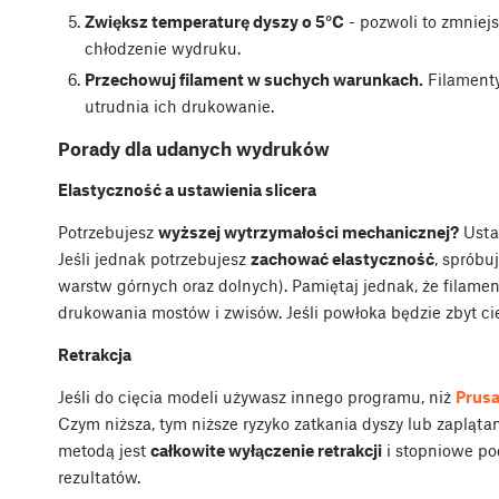
Zwiększ temperaturę dyszy o 5°C
- pozwoli to zmniej
chłodzenie wydruku.
Przechowuj filament w suchych warunkach.
Filamenty
utrudnia ich drukowanie.
Porady dla udanych wydruków
Elastyczność a ustawienia slicera
Potrzebujesz
wyższej wytrzymałości mechanicznej?
Usta
Jeśli jednak potrzebujesz
zachować elastyczność
, spróbu
warstw górnych oraz dolnych). Pamiętaj jednak, że filamen
drukowania mostów i zwisów. Jeśli powłoka będzie zbyt cie
Retrakcja
Jeśli do cięcia modeli używasz innego programu, niż
Prusa
Czym niższa, tym niższe ryzyko zatkania dyszy lub zapląt
metodą jest
całkowite wyłączenie retrakcji
i stopniowe po
rezultatów.