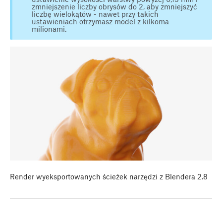
zmniejszenie liczby obrysów do 2, aby zmniejszyć
liczbę wielokątów - nawet przy takich
ustawieniach otrzymasz model z kilkoma
milionami.
Render wyeksportowanych ścieżek narzędzi z Blendera 2.8