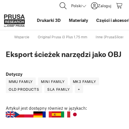
Polski
Zaloguj
Drukarki 3D
Materiały
Części i akcesor
Wsparcie
Original Prusa i3 Plus 1.75 mm
Inne (PrusaSlicer)
Eksport ścieżek narzędzi jako OBJ
Dotyczy
MMU FAMILY
MINI FAMILY
MK3 FAMILY
OLD PRODUCTS
SLA FAMILY
+
Artykuł
jest dostępny również w językach: