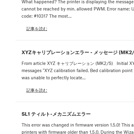
What happened? The printer is displaying the message
cannot be reached by min. allowed PWM. Error name: UV
code: #10317 The most…
記事を読む
XYZキャリブレーションエラー - メッセージ (MK2/
From article XYZ キャリブレーション (MK2/S) Initial XYZ 
messages "XYZ calibration failed. Bed calibration point 
was unable to perfectly locate…
記事を読む
SL1 ティルト-メカニズムエラー
This error was changed in firmware version 1.5.0! This ar
printers with firmware older than 1.5.0. During the Wizar