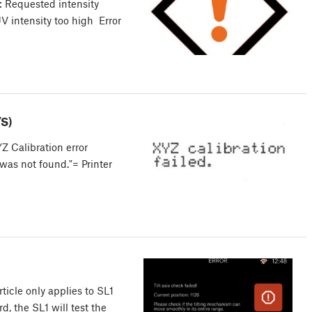
: Requested intensity
 intensity too high Error
S)
Calibration error
was not found."= Printer
ticle only applies to SL1
d, the SL1 will test the