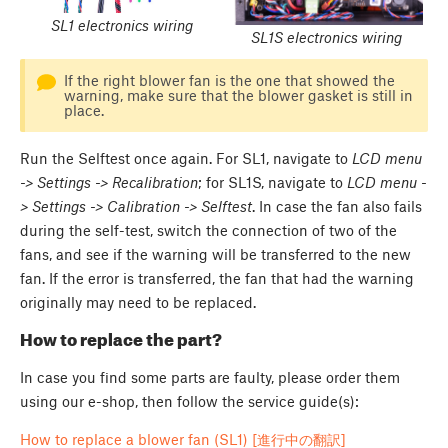
SL1 electronics wiring
SL1S electronics wiring
If the right blower fan is the one that showed the
warning, make sure that the blower gasket is still in
place.
Run the Selftest once again. For SL1, navigate to
LCD menu
-> Settings -> Recalibration
; for SL1S, navigate to
LCD menu -
> Settings -> Calibration -> Selftest
. In case the fan also fails
during the self-test, switch the connection of two of the
fans, and see if the warning will be transferred to the new
fan. If the error is transferred, the fan that had the warning
originally may need to be replaced.
How to replace the part?
In case you find some parts are faulty, please order them
using our e-shop, then follow the service guide(s):
How to replace a blower fan (SL1) [進行中の翻訳]