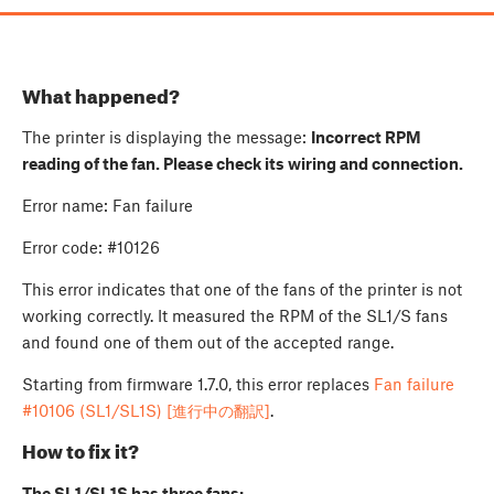
What happened?
The printer is displaying the message:
Incorrect RPM
reading of the fan. Please check its wiring and connection.
Error name: Fan failure
Error code:
#10126
This error indicates that one of the fans of the printer is not
working correctly. It measured the RPM of the SL1/S fans
and found one of them out of the accepted range.
Starting from firmware 1.7.0, this error replaces
Fan failure
#10106 (SL1/SL1S) [進行中の翻訳]
.
How to fix it?
The SL1/SL1S has three fans: