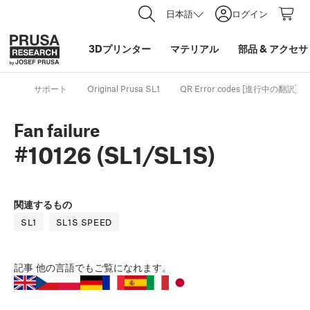
日本語
ログイン
3Dプリンター
マテリアル
部品
&
アクセサ
サポート
Original Prusa SL1
QR Error codes [進行中の翻訳]
Fan failure
#10126 (SL1/SL1S)
関連するもの
SL1
SL1S SPEED
記事
他の言語でもご覧になれます。