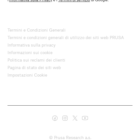
Termini e Condizioni Generali
Termini e condizioni generali di utilizzo dei siti web PRUSA
Informativa sulla privacy
Informazioni sui cookie
Politica sui reclami dei clienti
Pagina di stato dei siti web
Impostazioni Cookie
© Prusa Research a.s.