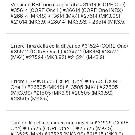
Versione BBF non supportata #31614 (CORE One)
#35614 (CORE One L) #36614 (CORE One INDX)
#26614 (MK4S) #13614 (MK4) #27614 (MK3.9S)
#21614 (MK3.9) #28614 (MK3.5S) #23614 (MK3.5)
Errore Tara della cella di carico #31524 (CORE One)
#35524 (CORE One L) #26524 (MK4S) #13524
(MK4) #27524 (MK3.9S) #21524 (MK3.9)
Errore ESP #31505 (CORE One) #35505 (CORE
One L) #26505 (MK4S) #13505 (MK4) #27505
(MK3.9S) #21505 (MK3.9) #28505 (MK3.5S)
#23505 (MK3.5)
Tara della cella di carico non riuscita #31525 (CORE
One) #35525 (CORE One L) #26525 (MK4S)
#13525 (MK4) #27525 (MK3.9S) #21525 (MK3.9)