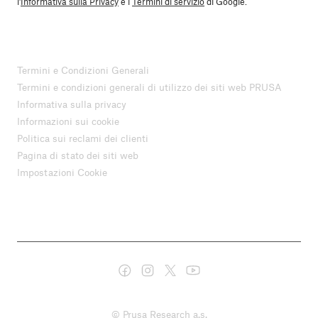
l'
Informativa sulla Privacy
e i
Termini di servizio
di Google.
Termini e Condizioni Generali
Termini e condizioni generali di utilizzo dei siti web PRUSA
Informativa sulla privacy
Informazioni sui cookie
Politica sui reclami dei clienti
Pagina di stato dei siti web
Impostazioni Cookie
© Prusa Research a.s.