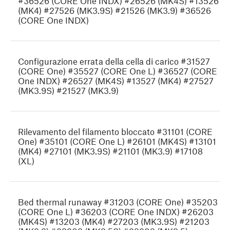
#36526 (CORE One INDX) #26526 (MK4S) #13526
(MK4) #27526 (MK3.9S) #21526 (MK3.9) #36526
(CORE One INDX)
Configurazione errata della cella di carico #31527
(CORE One) #35527 (CORE One L) #36527 (CORE
One INDX) #26527 (MK4S) #13527 (MK4) #27527
(MK3.9S) #21527 (MK3.9)
Rilevamento del filamento bloccato #31101 (CORE
One) #35101 (CORE One L) #26101 (MK4S) #13101
(MK4) #27101 (MK3.9S) #21101 (MK3.9) #17108
(XL)
Bed thermal runaway #31203 (CORE One) #35203
(CORE One L) #36203 (CORE One INDX) #26203
(MK4S) #13203 (MK4) #27203 (MK3.9S) #21203