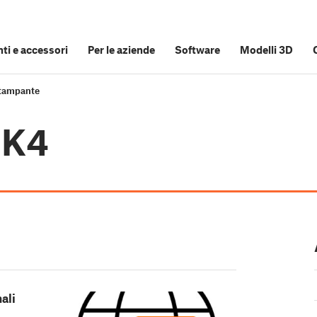
i e accessori
Per le aziende
Software
Modelli 3D
stampante
MK4
ali