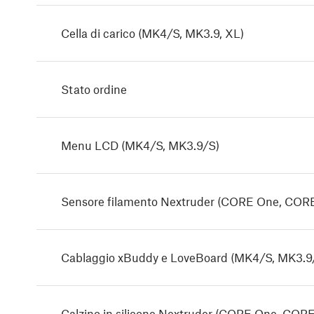
Cella di carico (MK4/S, MK3.9, XL)
Stato ordine
Menu LCD (MK4/S, MK3.9/S)
Sensore filamento Nextruder (CORE One, COR
Cablaggio xBuddy e LoveBoard (MK4/S, MK3.9
Calzino in silicone Nextruder (CORE One, COR