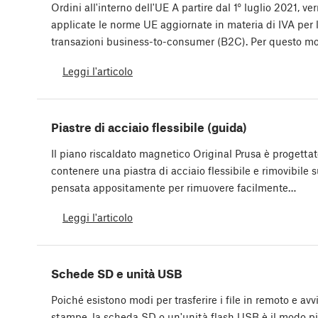
Ordini all'interno dell'UE A partire dal 1° luglio 2021, ve
applicate le norme UE aggiornate in materia di IVA per 
transazioni business-to-consumer (B2C). Per questo mo
Leggi l'articolo
Piastre di acciaio flessibile (guida)
Il piano riscaldato magnetico Original Prusa è progettat
contenere una piastra di acciaio flessibile e rimovibile s
pensata appositamente per rimuovere facilmente…
Leggi l'articolo
Schede SD e unità USB
Poiché esistono modi per trasferire i file in remoto e avvi
stampe, la scheda SD o un'unità flash USB è il modo 