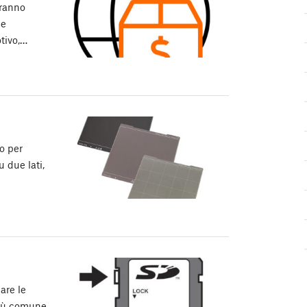
rranno
le
tivo,…
o per
u due lati,
are le
più comune