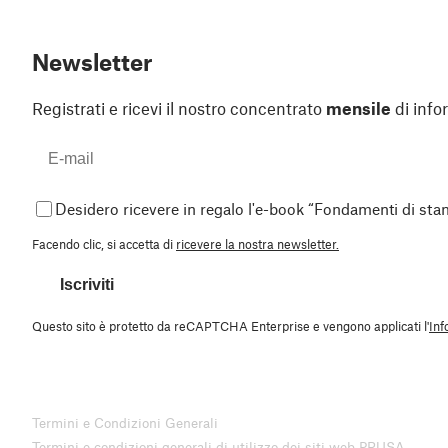
Newsletter
Registrati e ricevi il nostro concentrato
mensile
di info
Desidero ricevere in regalo l'e-book “Fondamenti di st
Facendo clic, si accetta di
ricevere la nostra newsletter.
Iscriviti
Questo sito è protetto da reCAPTCHA Enterprise e vengono applicati l'
Inf
Termini e Condizioni Generali
Termini e condizioni generali di utilizzo dei siti web PRUSA