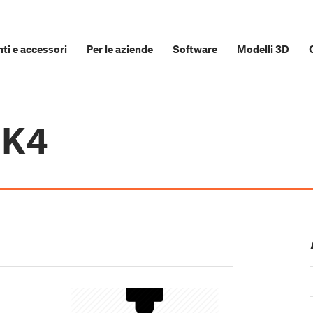
i e accessori
Per le aziende
Software
Modelli 3D
MK4