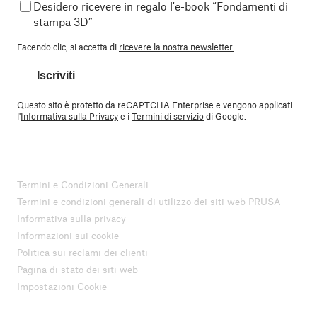
Desidero ricevere in regalo l'e-book “Fondamenti di
stampa 3D”
Facendo clic, si accetta di
ricevere la nostra newsletter.
Iscriviti
Questo sito è protetto da reCAPTCHA Enterprise e vengono applicati
l'
Informativa sulla Privacy
e i
Termini di servizio
di Google.
Termini e Condizioni Generali
Termini e condizioni generali di utilizzo dei siti web PRUSA
Informativa sulla privacy
Informazioni sui cookie
Politica sui reclami dei clienti
Pagina di stato dei siti web
Impostazioni Cookie