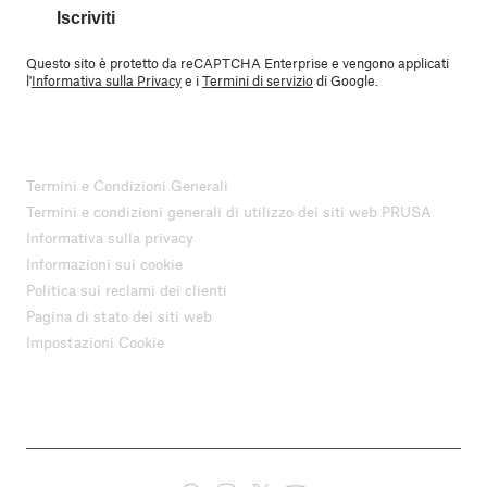
Iscriviti
Questo sito è protetto da reCAPTCHA Enterprise e vengono applicati
l'
Informativa sulla Privacy
e i
Termini di servizio
di Google.
Termini e Condizioni Generali
Termini e condizioni generali di utilizzo dei siti web PRUSA
Informativa sulla privacy
Informazioni sui cookie
Politica sui reclami dei clienti
Pagina di stato dei siti web
Impostazioni Cookie