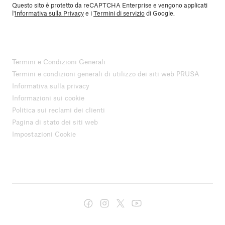
Questo sito è protetto da reCAPTCHA Enterprise e vengono applicati
l'
Informativa sulla Privacy
e i
Termini di servizio
di Google.
Termini e Condizioni Generali
Termini e condizioni generali di utilizzo dei siti web PRUSA
Informativa sulla privacy
Informazioni sui cookie
Politica sui reclami dei clienti
Pagina di stato dei siti web
Impostazioni Cookie