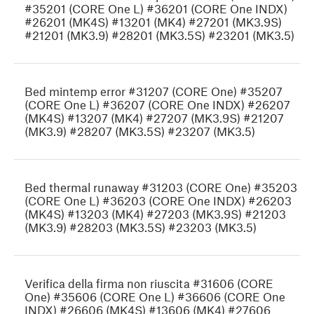
#35201 (CORE One L) #36201 (CORE One INDX)
#26201 (MK4S) #13201 (MK4) #27201 (MK3.9S)
#21201 (MK3.9) #28201 (MK3.5S) #23201 (MK3.5)
Bed mintemp error #31207 (CORE One) #35207
(CORE One L) #36207 (CORE One INDX) #26207
(MK4S) #13207 (MK4) #27207 (MK3.9S) #21207
(MK3.9) #28207 (MK3.5S) #23207 (MK3.5)
Bed thermal runaway #31203 (CORE One) #35203
(CORE One L) #36203 (CORE One INDX) #26203
(MK4S) #13203 (MK4) #27203 (MK3.9S) #21203
(MK3.9) #28203 (MK3.5S) #23203 (MK3.5)
Verifica della firma non riuscita #31606 (CORE
One) #35606 (CORE One L) #36606 (CORE One
INDX) #26606 (MK4S) #13606 (MK4) #27606