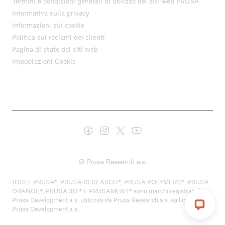
Termini e condizioni generali di utilizzo dei siti web PRUSA
Informativa sulla privacy
Informazioni sui cookie
Politica sui reclami dei clienti
Pagina di stato dei siti web
Impostazioni Cookie
© Prusa Research a.s.
JOSEF PRUSA®, PRUSA RESEARCH®, PRUSA POLYMERS®, PRUSA
ORANGE®, PRUSA 3D ® E PRUSAMENT® sono marchi registrati di
Prusa Development a.s. utilizzati da Prusa Research a.s. su licenza di
Prusa Development a.s.