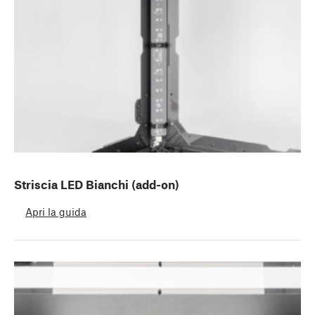
Striscia LED Bianchi (add-on)
Apri la guida