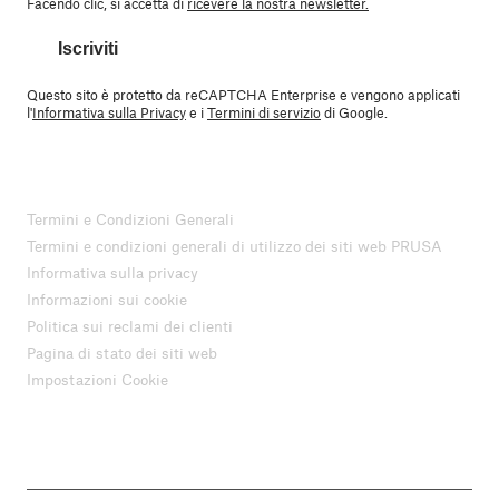
Facendo clic, si accetta di
ricevere la nostra newsletter.
Iscriviti
Questo sito è protetto da reCAPTCHA Enterprise e vengono applicati
l'
Informativa sulla Privacy
e i
Termini di servizio
di Google.
Termini e Condizioni Generali
Termini e condizioni generali di utilizzo dei siti web PRUSA
Informativa sulla privacy
Informazioni sui cookie
Politica sui reclami dei clienti
Pagina di stato dei siti web
Impostazioni Cookie