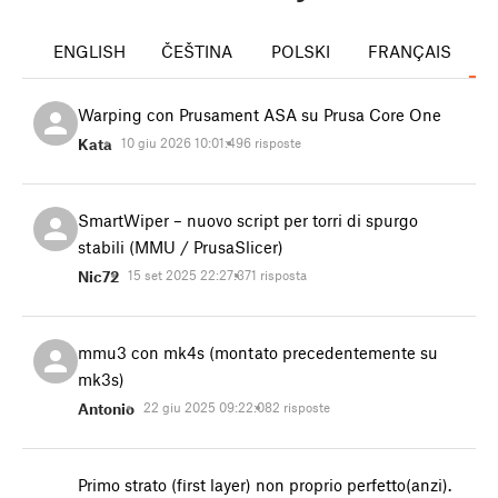
ENGLISH
ČEŠTINA
POLSKI
FRANÇAIS
I
Warping con Prusament ASA su Prusa Core One
Kata
10 giu 2026 10:01:49
6 risposte
SmartWiper – nuovo script per torri di spurgo
stabili (MMU / PrusaSlicer)
Nic72
15 set 2025 22:27:37
1 risposta
mmu3 con mk4s (montato precedentemente su
mk3s)
Antonio
22 giu 2025 09:22:08
2 risposte
Primo strato (first layer) non proprio perfetto(anzi).