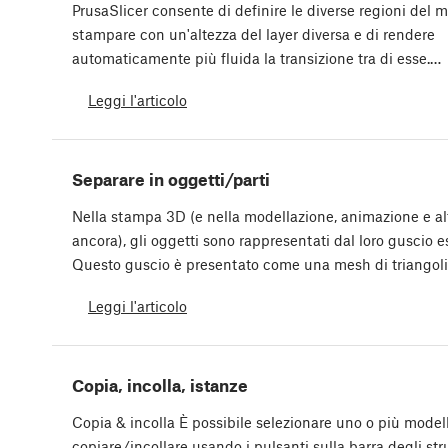
PrusaSlicer consente di definire le diverse regioni del 
stampare con un'altezza del layer diversa e di rendere
automaticamente più fluida la transizione tra di esse.…
Leggi l'articolo
Separare in oggetti/parti
Nella stampa 3D (e nella modellazione, animazione e al
ancora), gli oggetti sono rappresentati dal loro guscio e
Questo guscio è presentato come una mesh di triangoli
Leggi l'articolo
Copia, incolla, istanze
Copia & incolla È possibile selezionare uno o più modell
copiare/incollare usando i pulsanti sulla barra degli st