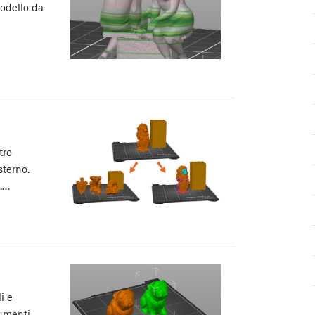
modello da
tro
sterno.
.…
i e
rumenti