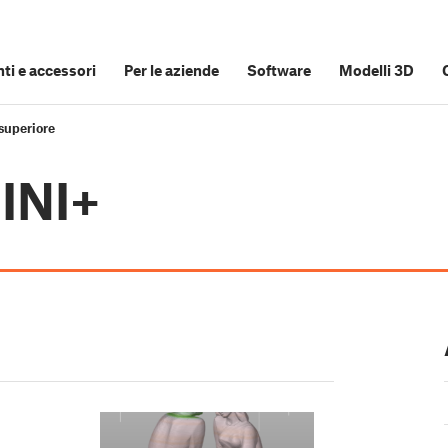
i e accessori
Per le aziende
Software
Modelli 3D
superiore
MINI+