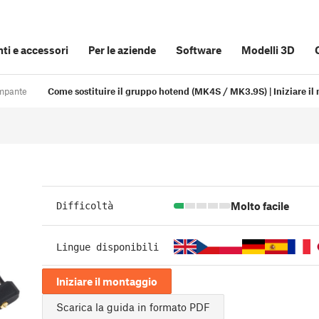
i e accessori
Per le aziende
Software
Modelli 3D
ampante
Come sostituire il gruppo hotend (MK4S / MK3.9S) | Iniziare i
Molto facile
Difficoltà
Lingue disponibili
Iniziare il montaggio
Scarica la guida in formato PDF