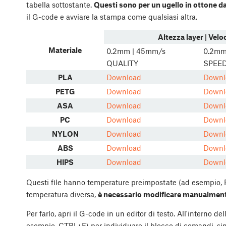
tabella sottostante.
Questi sono per un ugello in ottone d
il G-code e avviare la stampa come qualsiasi altra.
Altezza layer | Velo
Materiale
0.2mm | 45mm/s
0.2mm
QUALITY
SPEE
PLA
Download
Downl
PETG
Download
Downl
ASA
Download
Downl
PC
Download
Downl
NYLON
Download
Downl
ABS
Download
Downl
HIPS
Download
Downl
Questi file hanno temperature preimpostate (ad esempio, P
temperatura diversa,
è necessario modificare manualment
Per farlo, apri il G-code in un editor di testo. All'interno del
esempio, CTRL+F) per individuare il blocco di comandi, sim