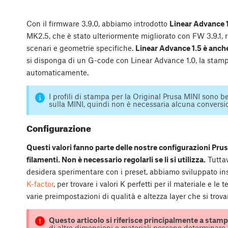
Con il firmware 3.9.0, abbiamo introdotto
Linear Advance 
MK2.5, che è stato ulteriormente migliorato con FW 3.9.1, ri
scenari e geometrie specifiche.
Linear Advance 1.5 è anche
si disponga di un G-code con Linear Advance 1.0, la stampan
automaticamente.
I profili di stampa per la Original Prusa MINI sono be
sulla MINI, quindi non è necessaria alcuna conversio
Configurazione
Questi valori fanno parte delle nostre configurazioni Prus
filamenti. Non è necessario regolarli se li si utilizza.
Tuttav
desidera sperimentare con i preset, abbiamo sviluppato 
K-factor
, per trovare i valori K perfetti per il materiale e 
varie preimpostazioni di qualità e altezza layer che si trova
Questo articolo si riferisce principalmente a stamp
di altre dimensioni o materiali possono determinare v