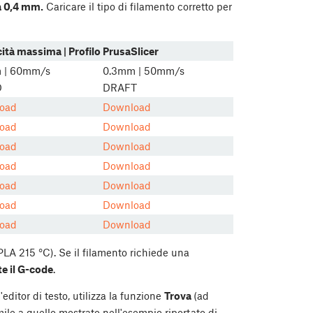
a 0,4 mm.
Caricare il tipo di filamento corretto per
cità massima | Profilo PrusaSlicer
 | 60mm/s
0.3mm | 50mm/s
D
DRAFT
oad
Download
oad
Download
oad
Download
oad
Download
oad
Download
oad
Download
oad
Download
LA 215 °C). Se il filamento richiede una
e il G-code
.
l'editor di testo, utilizza la funzione
Trova
(ad
ile a quello mostrato nell'esempio riportato di