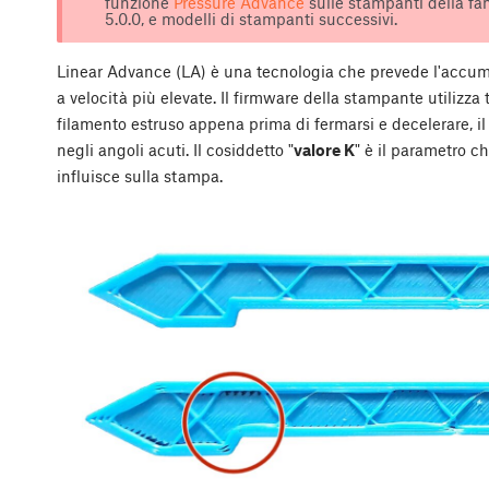
funzione
Pressure Advance
sulle stampanti della fa
5.0.0, e modelli di stampanti successivi.
Linear Advance (LA) è una tecnologia che prevede l'accum
a velocità più elevate. Il firmware della stampante utilizza 
filamento estruso appena prima di fermarsi e decelerare, il
negli angoli acuti. Il cosiddetto "
valore K
" è il parametro 
influisce sulla stampa.