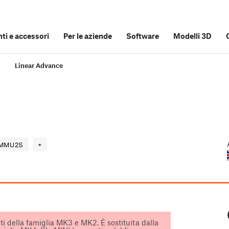
i e accessori
Per le aziende
Software
Modelli 3D
Linear Advance
MMU2S
+
i della famiglia MK3 e MK2. È sostituita dalla