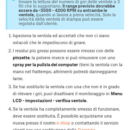
trovare la lettura del numero di giri delle ventole a 3
fili che lo supportano.
Il range previsto dovrebbe
essere da ~3500 - 4200 RPM su entrambe le
ventole,
quando si lavora a piena velocità. Solo la
velocità della ventola di stampa può essere
regolata dall'utente.
Ispeziona la ventola ed accertati che non ci siano
ostacoli che le impediscono di girare.
I residui più grossi possono essere rimossi con delle
pinzette
, la polvere invece si può rimuovere con uno
spray per la pulizia dei computer
(tieni la ventola con la
mano nel frattempo, altrimenti potresti danneggiarne
lame.
Se hai sostituito la ventola con una che non è in grado
di rilevare i giri, puoi disattivare il monitoraggio in
Menu
LCD - impostazioni - verifica ventole.
Se la ventola ha completamente smesso di funzionare,
deve essere sostituita. È possibile acquistarne una
nuova presso il nostro
e-shop
o contattando il servizio
clienti per una sostituzione della
Garanzia
.