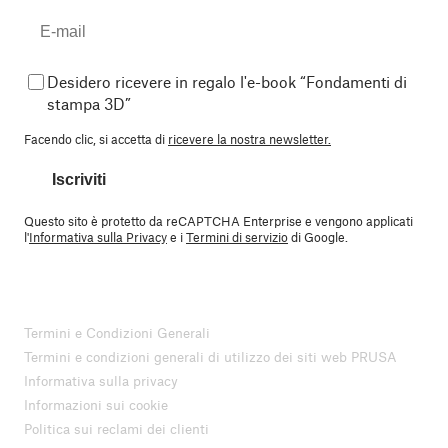
Desidero ricevere in regalo l'e-book “Fondamenti di
stampa 3D”
Facendo clic, si accetta di
ricevere la nostra newsletter.
Iscriviti
Questo sito è protetto da reCAPTCHA Enterprise e vengono applicati
l'
Informativa sulla Privacy
e i
Termini di servizio
di Google.
Termini e Condizioni Generali
Termini e condizioni generali di utilizzo dei siti web PRUSA
Informativa sulla privacy
Informazioni sui cookie
Politica sui reclami dei clienti