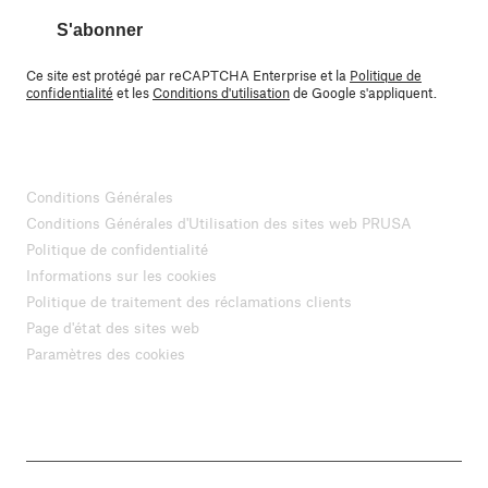
S'abonner
Ce site est protégé par reCAPTCHA Enterprise et la
Politique de
confidentialité
et les
Conditions d'utilisation
de Google s'appliquent.
Conditions Générales
Conditions Générales d'Utilisation des sites web PRUSA
Politique de confidentialité
Informations sur les cookies
Politique de traitement des réclamations clients
Page d'état des sites web
Paramètres des cookies