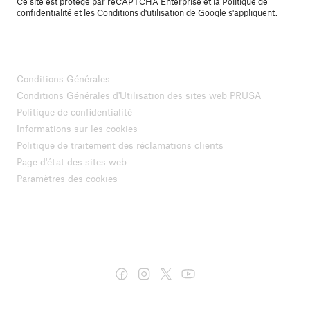
Ce site est protégé par reCAPTCHA Enterprise et la
Politique de
confidentialité
et les
Conditions d'utilisation
de Google s'appliquent.
Conditions Générales
Conditions Générales d'Utilisation des sites web PRUSA
Politique de confidentialité
Informations sur les cookies
Politique de traitement des réclamations clients
Page d'état des sites web
Paramètres des cookies