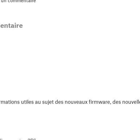
r un commentaire
ntaire
rmations utiles au sujet des nouveaux firmware, des nouvell