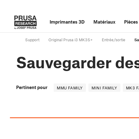
Imprimantes 3D
Matériaux
Pièces
Support
Original Prusa i3 MK3S+
Entrée/sortie
Sa
Sauvegarder des
Pertinent pour
MMU FAMILY
MINI FAMILY
MK3 F