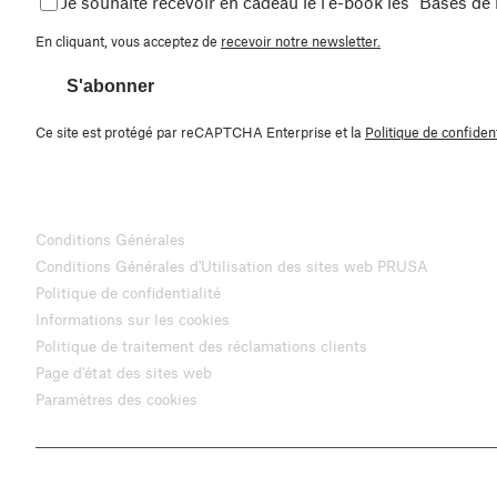
Je souhaite recevoir en cadeau le l'e-book les "Bases de
En cliquant, vous acceptez de
recevoir notre newsletter.
S'abonner
Ce site est protégé par reCAPTCHA Enterprise et la
Politique de confident
Conditions Générales
Conditions Générales d'Utilisation des sites web PRUSA
Politique de confidentialité
Informations sur les cookies
Politique de traitement des réclamations clients
Page d'état des sites web
Paramètres des cookies