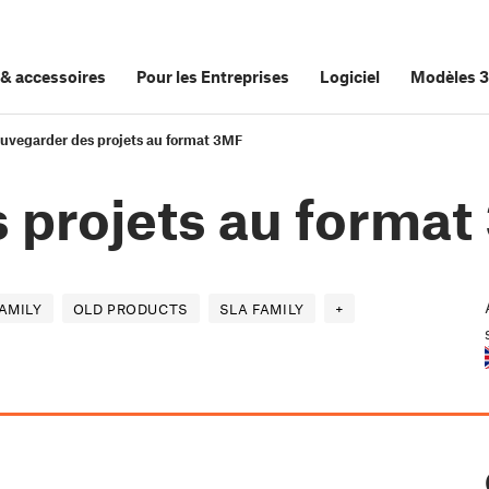
&
accessoires
Pour les Entreprises
Logiciel
Modèles 
uvegarder des projets au format 3MF
 projets au forma
AMILY
OLD PRODUCTS
SLA FAMILY
+