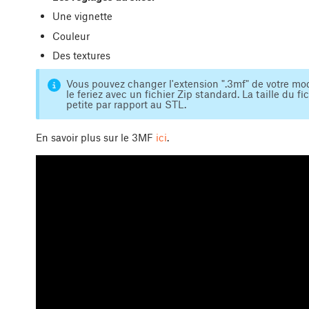
Une vignette
Couleur
Des textures
Vous pouvez changer l'extension ".3mf" de votre mod
le feriez avec un fichier Zip standard. La taille du f
petite par rapport au STL.
En savoir plus sur le 3MF
ici
.