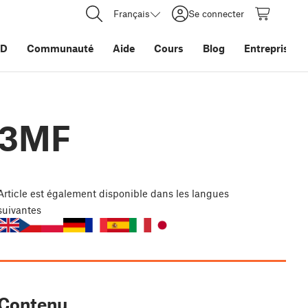
Français
Se connecter
3D
Communauté
Aide
Cours
Blog
Entreprise
t 3MF
Article
est également disponible dans les langues
suivantes
Contenu