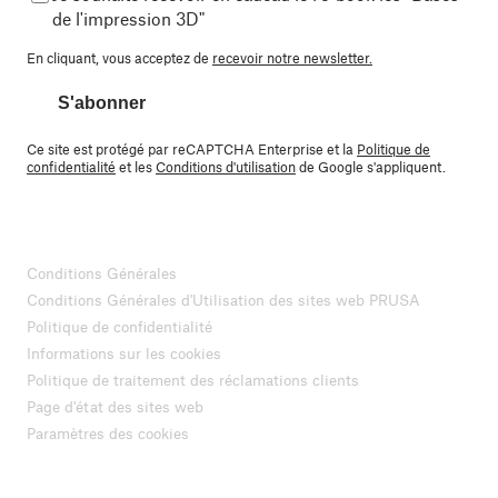
de l'impression 3D"
En cliquant, vous acceptez de
recevoir notre newsletter.
S'abonner
Ce site est protégé par reCAPTCHA Enterprise et la
Politique de
confidentialité
et les
Conditions d'utilisation
de Google s'appliquent.
Conditions Générales
Conditions Générales d'Utilisation des sites web PRUSA
Politique de confidentialité
Informations sur les cookies
Politique de traitement des réclamations clients
Page d'état des sites web
Paramètres des cookies