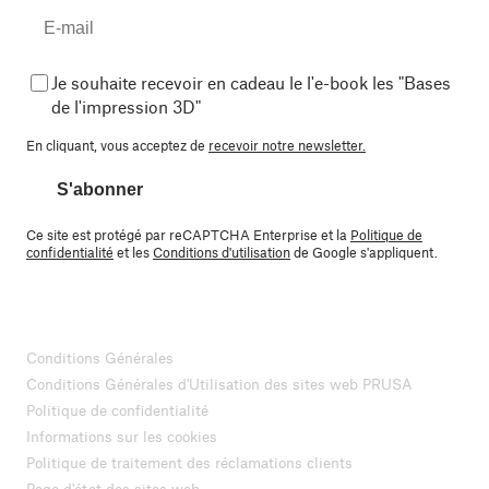
Je souhaite recevoir en cadeau le l'e-book les "Bases
de l'impression 3D"
En cliquant, vous acceptez de
recevoir notre newsletter.
S'abonner
Ce site est protégé par reCAPTCHA Enterprise et la
Politique de
confidentialité
et les
Conditions d'utilisation
de Google s'appliquent.
Conditions Générales
Conditions Générales d'Utilisation des sites web PRUSA
Politique de confidentialité
Informations sur les cookies
Politique de traitement des réclamations clients
Page d'état des sites web