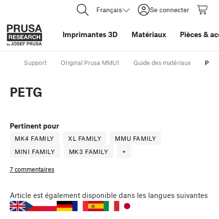
Français
Se connecter
Imprimantes 3D
Matériaux
Pièces
&
ac
Support
Original Prusa MMU1
Guide des matériaux
PET
PETG
Pertinent pour
MK4 FAMILY
XL FAMILY
MMU FAMILY
MINI FAMILY
MK3 FAMILY
+
7 commentaires
Article
est également disponible dans les langues suivantes