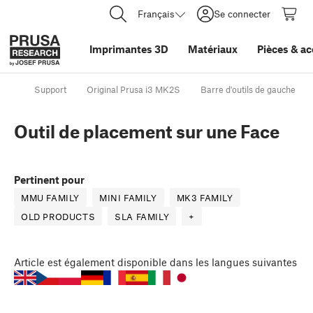
Français
Se connecter
Imprimantes 3D
Matériaux
Pièces
&
ac
Support
Original Prusa i3 MK2S
Barre d'outils de gauche
Outil de placement sur une Face
Pertinent pour
MMU FAMILY
MINI FAMILY
MK3 FAMILY
OLD PRODUCTS
SLA FAMILY
+
Article
est également disponible dans les langues suivantes