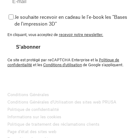
Je souhaite recevoir en cadeau le l'e-book les "Bases
de l'impression 3D"
En cliquant, vous acceptez de
recevoir notre newsletter.
S'abonner
Ce site est protégé par reCAPTCHA Enterprise et la
Politique de
confidentialité
et les
Conditions d'utilisation
de Google s'appliquent.
Conditions Générales
Conditions Générales d'Utilisation des sites web PRUSA
Politique de confidentialité
Informations sur les cookies
Politique de traitement des réclamations clients
Page d'état des sites web