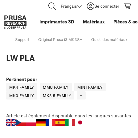
Français
Se connecter
Imprimantes 3D
Matériaux
Pièces
&
ac
Support
Original Prusa i3 MK3S+
Guide des matériaux
LW PLA
Pertinent pour
MK4 FAMILY
MMU FAMILY
MINI FAMILY
MK3 FAMILY
MK3.5 FAMILY
+
Article
est également disponible dans les langues suivantes