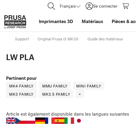
Français
Se connecter
Imprimantes 3D
Matériaux
Pièces
&
ac
Support
Original Prusa i3 MK3S
Guide des matériaux
L
LW PLA
Pertinent pour
MK4 FAMILY
MMU FAMILY
MINI FAMILY
MK3 FAMILY
MK3.5 FAMILY
+
Article
est également disponible dans les langues suivantes