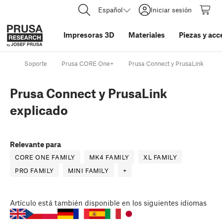
Español
Iniciar sesión
Impresoras 3D
Materiales
Piezas y acc
Soporte
Prusa CORE One+
Prusa Connect y PrusaLink
P
Prusa Connect y PrusaLink
explicado
Relevante para
CORE ONE FAMILY
MK4 FAMILY
XL FAMILY
PRO FAMILY
MINI FAMILY
+
Artículo
está también disponible en los siguientes idiomas