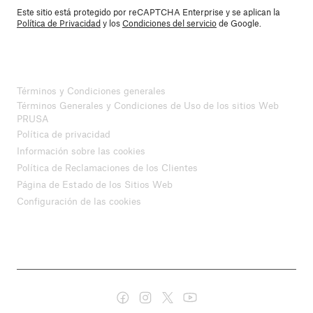
Este sitio está protegido por reCAPTCHA Enterprise y se aplican la
Política de Privacidad
y los
Condiciones del servicio
de Google.
Términos y Condiciones generales
Términos Generales y Condiciones de Uso de los sitios Web
PRUSA
Política de privacidad
Información sobre las cookies
Política de Reclamaciones de los Clientes
Página de Estado de los Sitios Web
Configuración de las cookies