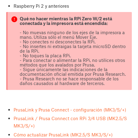
Raspberry Pi 2 y anteriores
Qué no hacer mientras la RPi Zero W/2 está
conectada y la impresora está encendida:
- No muevas ninguno de los ejes de la impresora a
mano. Utiliza sólo el menú Mover Eje.
- No conectes ni desconectes la RPi.
- No insertes ni extraigas la tarjeta microSD dentro
de la RPi.
- No toques la placa RPi.
- Para conectar o alimentar la RPi, no utilices otros
métodos que los avalados por Prusa.
- Sigue únicamente las indicaciones de la
documentación oficial emitida por Prusa Research.
- Prusa Research no se hace responsable de los
daños causados al hardware de terceros.
PrusaLink y Prusa Connect - configuración (MK3/S/+)
PrusaLink / Prusa Connect con RPi 3/4 USB (MK2.5/S
MK3/S/+)
Cómo actualizar PrusaLink (MK2.5/S MK3/S/+)