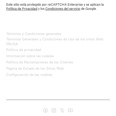
Este sitio está protegido por reCAPTCHA Enterprise y se aplican la
Política de Privacidad
y los
Condiciones del servicio
de Google.
Términos y Condiciones generales
Términos Generales y Condiciones de Uso de los sitios Web
PRUSA
Política de privacidad
Información sobre las cookies
Política de Reclamaciones de los Clientes
Página de Estado de los Sitios Web
Configuración de las cookies