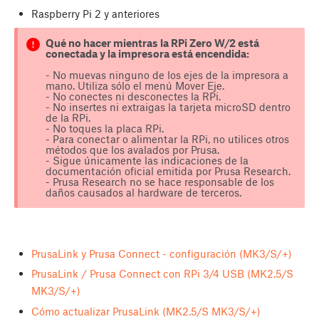
Raspberry Pi 2 y anteriores
Qué no hacer mientras la RPi Zero W/2 está
conectada y la impresora está encendida:
- No muevas ninguno de los ejes de la impresora a
mano. Utiliza sólo el menú Mover Eje.
- No conectes ni desconectes la RPi.
- No insertes ni extraigas la tarjeta microSD dentro
de la RPi.
- No toques la placa RPi.
- Para conectar o alimentar la RPi, no utilices otros
métodos que los avalados por Prusa.
- Sigue únicamente las indicaciones de la
documentación oficial emitida por Prusa Research.
- Prusa Research no se hace responsable de los
daños causados al hardware de terceros.
PrusaLink y Prusa Connect - configuración (MK3/S/+)
PrusaLink / Prusa Connect con RPi 3/4 USB (MK2.5/S
MK3/S/+)
Cómo actualizar PrusaLink (MK2.5/S MK3/S/+)