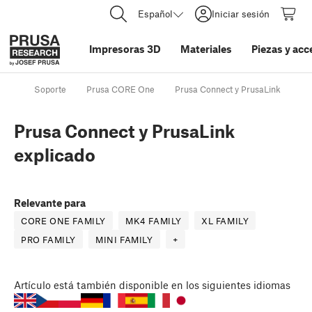
Español
Iniciar sesión
Impresoras 3D
Materiales
Piezas y acc
Soporte
Prusa CORE One
Prusa Connect y PrusaLink
Pr
Prusa Connect y PrusaLink
explicado
Relevante para
CORE ONE FAMILY
MK4 FAMILY
XL FAMILY
PRO FAMILY
MINI FAMILY
+
Artículo
está también disponible en los siguientes idiomas