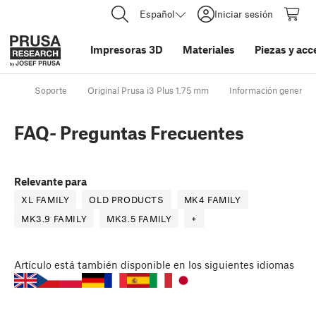
Español
Iniciar sesión
Impresoras 3D
Materiales
Piezas y acc
Soporte
Original Prusa i3 Plus 1.75 mm
Información general
FAQ- Preguntas Frecuentes
Relevante para
XL FAMILY
OLD PRODUCTS
MK4 FAMILY
MK3.9 FAMILY
MK3.5 FAMILY
+
Artículo
está también disponible en los siguientes idiomas