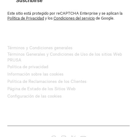
Suscribirse
Este sitio está protegido por reCAPTCHA Enterprise y se aplican la
Política de Privacidad
y los
Condiciones del servicio
de Google.
Términos y Condiciones generales
Términos Generales y Condiciones de Uso de los sitios Web
PRUSA
Política de privacidad
Información sobre las cookies
Política de Reclamaciones de los Clientes
Página de Estado de los Sitios Web
Configuración de las cookies