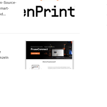
en-Source-
Smart-
und…
e
nzeln