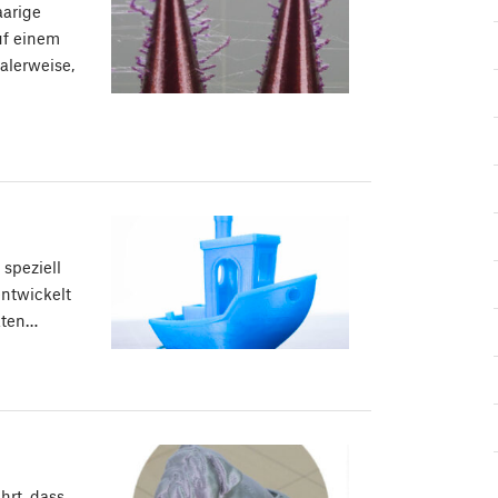
aarige
uf einem
alerweise,
speziell
ntwickelt
kten…
hrt, dass