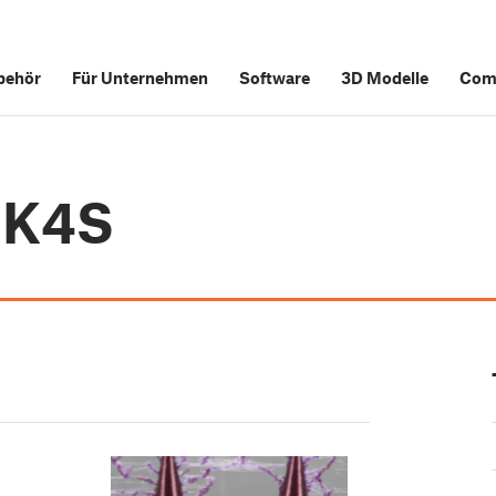
behör
Für Unternehmen
Software
3D Modelle
Com
MK4S