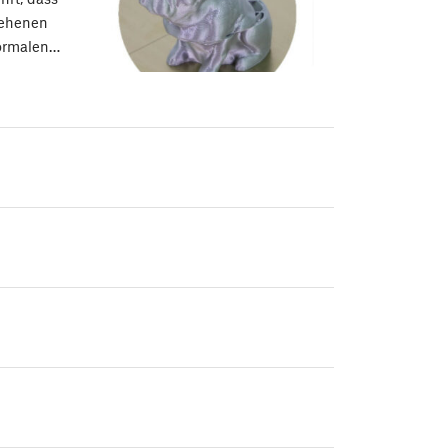
sehenen
normalen…