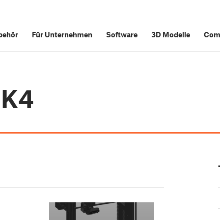
behör
Für Unternehmen
Software
3D Modelle
Com
MK4