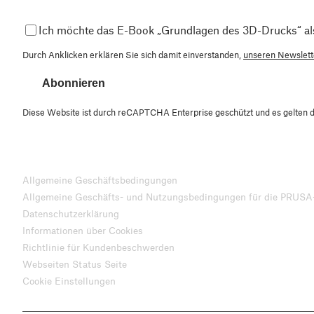
Ich möchte das E-Book „Grundlagen des 3D-Drucks“ al
Durch Anklicken erklären Sie sich damit einverstanden,
unseren Newslette
Abonnieren
Diese Website ist durch reCAPTCHA Enterprise geschützt und es gelten 
Allgemeine Geschäftsbedingungen
Allgemeine Geschäfts- und Nutzungsbedingungen für die PRUSA
Datenschutzerklärung
Informationen über Cookies
Richtlinie für Kundenbeschwerden
Webseiten Status Seite
Cookie Einstellungen